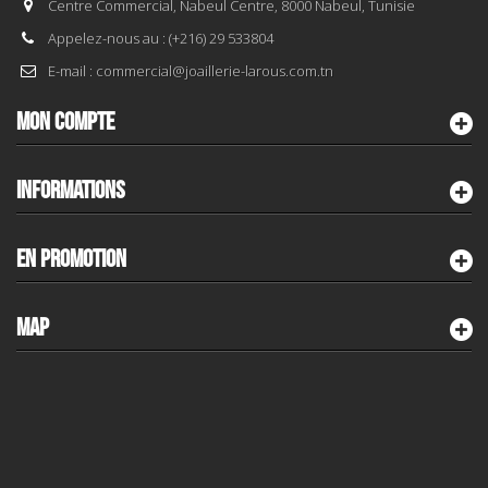
Centre Commercial, Nabeul Centre, 8000 Nabeul, Tunisie
Appelez-nous au :
(+216) 29 533804
E-mail :
commercial@joaillerie-larous.com.tn
MON COMPTE
INFORMATIONS
EN PROMOTION
MAP