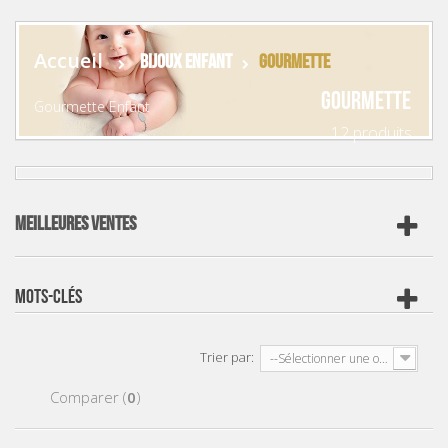
accueil
bijoux enfant
gourmette
Gourmette
Gourmette Enfant
12 produits .
MEILLEURES VENTES
MOTS-CLÉS
Trier par:
--Sélectionner une option--
Comparer (
0
)