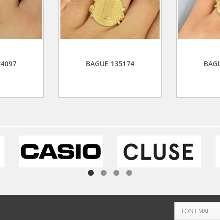
34097
BAGUE 135174
BAGU