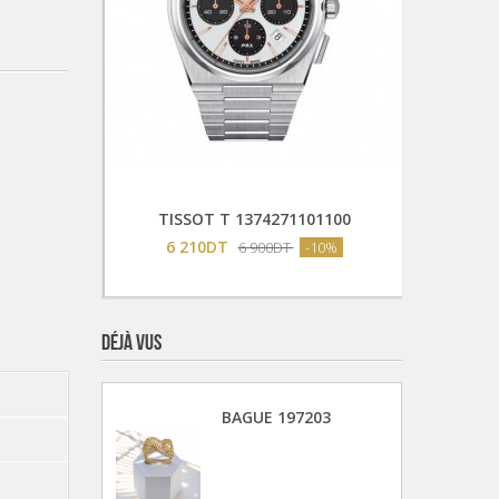
Ajouter Au Panier
103100
TISSOT T 1374271101100
PE
6 210DT
-10%
6 900DT
-10%
DÉJÀ VUS
BAGUE 197203