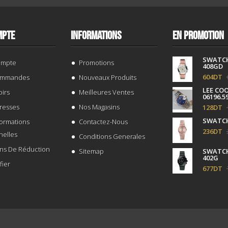
MPTE
INFORMATIONS
EN PROMOTION
SWATC
ompte
Promotions
408GD
604DT
ommandes
Nouveaux Produits
LEE CO
irs
Meilleures Ventes
06196.5
resses
Nos Magasins
128DT
SWATCH
formations
Contactez-Nous
236DT
nelles
Conditions Generales
ns De Réduction
Sitemap
SWATCH
402G
fier
677DT