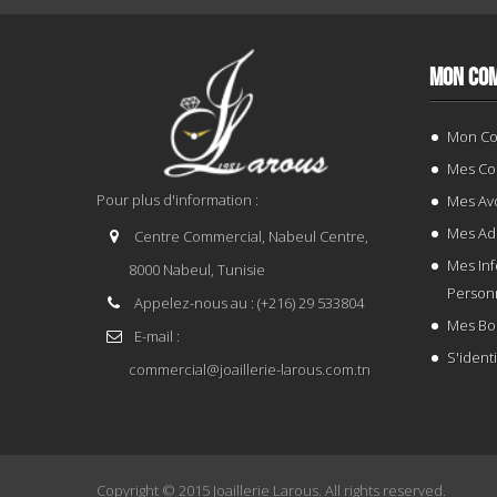
MON CO
Mon C
Mes C
Pour plus d'information :
Mes Avo
Mes Ad
Centre Commercial, Nabeul Centre,
Mes In
8000 Nabeul, Tunisie
Person
Appelez-nous au :
(+216) 29 533804
Mes Bo
E-mail :
S'identi
commercial@joaillerie-larous.com.tn
Copyright © 2015
Joaillerie Larous
. All rights reserved.