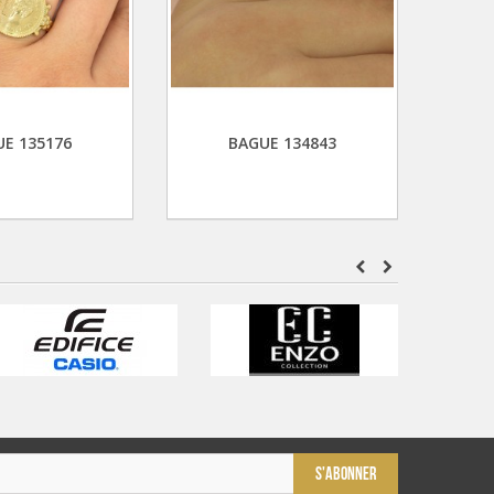
E 135176
BAGUE 134843
S'ABONNER