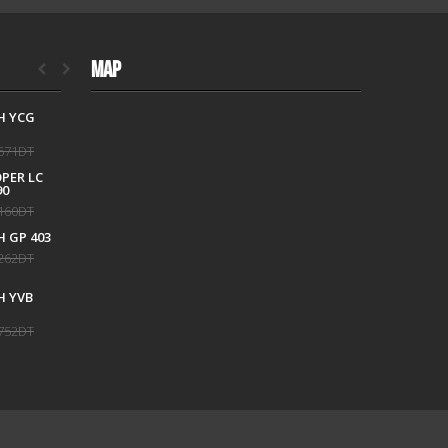
MAP
H YCG
CALVIN KLEIN
CK25200170
671DT
645DT
806DT
OPER LC
TISSOT T
90
1204171708101
160DT
1 834DT
2 038DT
 GP 403
262DT
 YVB
752DT