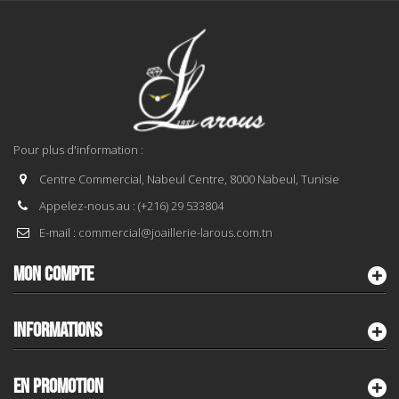
Pour plus d'information :
Centre Commercial, Nabeul Centre, 8000 Nabeul, Tunisie
Appelez-nous au :
(+216) 29 533804
E-mail :
commercial@joaillerie-larous.com.tn
MON COMPTE
INFORMATIONS
EN PROMOTION