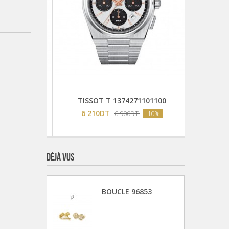
Ajouter Au Panier
103100
TISSOT T 1374271101100
PE
6 210DT
-10%
6 900DT
-10%
DÉJÀ VUS
BOUCLE 96853