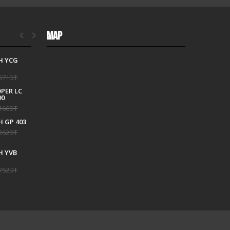
MAP
H YCG
CALVIN KLEIN
CK25200170
671DT
645DT
806DT
OPER LC
TISSOT T
90
1204171708101
160DT
1 834DT
2 038DT
 GP 403
262DT
 YVB
752DT