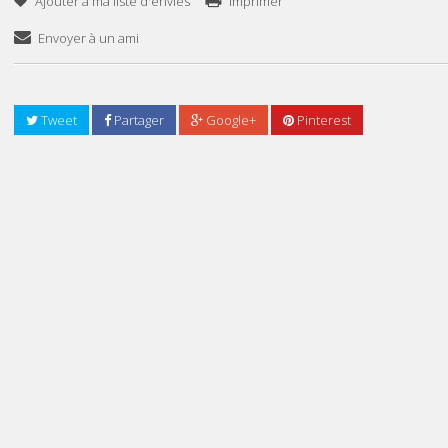
Ajouter à ma liste d'envies
Imprimer
Envoyer à un ami
Tweet
Partager
Google+
Pinterest
Ajouter Au Panier
TISSOT T 9300074
8 553DT
9 503DT