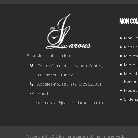
MON CO
Mon C
Mes C
Pour plus d'information :
Mes Avo
Mes Ad
Centre Commercial, Nabeul Centre,
Mes In
8000 Nabeul, Tunisie
Person
Appelez-nous au :
(+216) 29 533804
Mes Bo
E-mail :
S'identi
commercial@joaillerie-larous.com.tn
Copyright © 2015
Joaillerie Larous
. All rights reserved.