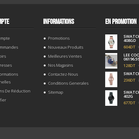
MPTE
INFORMATIONS
EN PROMOTION
SWATC
ompte
Promotions
408GD
604DT
ommandes
Nouveaux Produits
LEE CO
irs
Meilleures Ventes
06196.5
resses
Nos Magasins
128DT
SWATCH
formations
Contactez-Nous
236DT
nelles
Conditions Generales
ns De Réduction
Sitemap
SWATCH
402G
fier
677DT