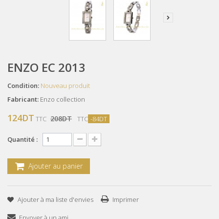
ENZO EC 2013
Condition:
Nouveau produit
Fabricant:
Enzo collection
124DT
208DT
TTC
TTC
-84DT
Quantité :
Ajouter au panier
Ajouter à ma liste d'envies
Imprimer
Envoyer à un ami