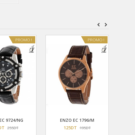
PROMO !
PROMO !
Ajouter Au Panier
Ajouter Au Panier
EC 9724/NG
ENZO EC 1796/M
EN
DT
125DT
255DT
195DT