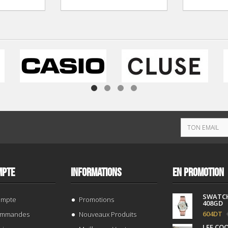
MPTE
INFORMATIONS
EN PROMOTION
SWATC
ompte
Promotions
408GD
604DT
ommandes
Nouveaux Produits
LEE CO