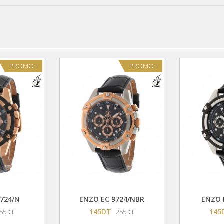
PROMO !
PROMO !
Ajouter Au Panier
Ajouter Au Panier
724/N
ENZO EC 9724/NBR
ENZO 
145DT
145
55DT
255DT