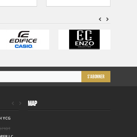
S'ABONNER
MAP
H YCG
CALVIN KLEIN
CK25200170
671DT
645DT
806DT
OPER LC
TISSOT T