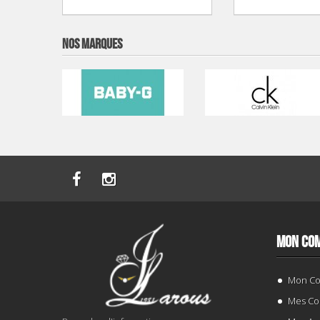
NOS MARQUES
MON CO
Mon C
Mes C