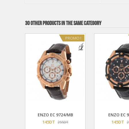
30 OTHER PRODUCTS IN THE SAME CATEGORY
PROMO !
uter Au Panier
Ajouter Au Panier
ENZO EC 9724/MB
ENZO EC 9
145DT
145DT
255DT
2