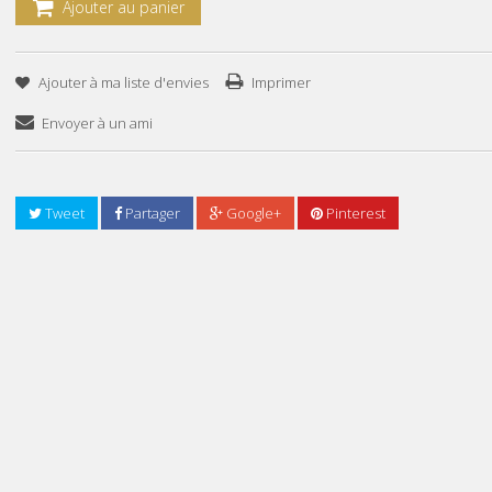
Ajouter au panier
Ajouter à ma liste d'envies
Imprimer
Envoyer à un ami
Ajouter Au Panier
Tweet
Partager
Google+
Pinterest
TISSOT T 9300074
8 553DT
9 503DT