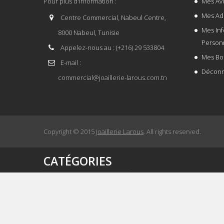
Pour plus d'information :
Mes Avo
Mes Ad
Centre Commercial, Nabeul Centre,
Mes In
8000 Nabeul, Tunisie
Person
Appelez-nous au :
(+216) 29 533804
Mes Bo
E-mail :
Déconn
commercial@joaillerie-larous.com.tn
Copyright © 2015
Joaillerie Larous
. All rights reserved.
CATÉGORIES
Montres Femme
Montres Enfant
Montres Homme