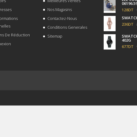
irs
Meilleures Ventes
06196.5
resses
Nos Magasins
128DT
SWATCH
formations
Contactez-Nous
236DT
nelles
Conditions Generales
ns De Réduction
Sitemap
SWATCH
402G
exion
677DT