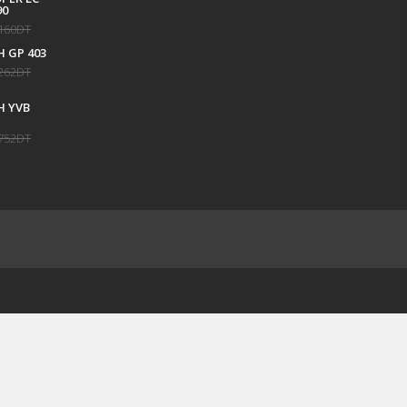
90
1204171708101
160DT
1 834DT
2 038DT
 GP 403
262DT
 YVB
752DT