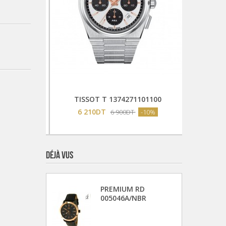
Ajouter Au Panier
103100
TISSOT T 1374271101100
PE
6 210DT
-10%
6 900DT
-10%
DÉJÀ VUS
PREMIUM RD
005046A/NBR