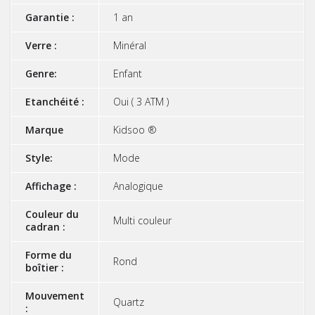
Garantie :
1 an
Verre :
Minéral
Genre:
Enfant
Etanchéité :
Oui ( 3 ATM )
Marque
Kidsoo ®
Style:
Mode
Affichage :
Analogique
Couleur du
Multi couleur
cadran :
Forme du
Rond
boîtier :
Mouvement
Quartz
: