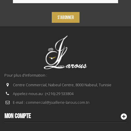
S'ABONNER
Pour plus d'information :
Centre Commercial, Nabeul Centre, 8000 Nabeul, Tunisie
Appelez-nous au :
(+216) 29 533804
E-mail :
commercial@joaillerie-larous.com.tn
MON COMPTE