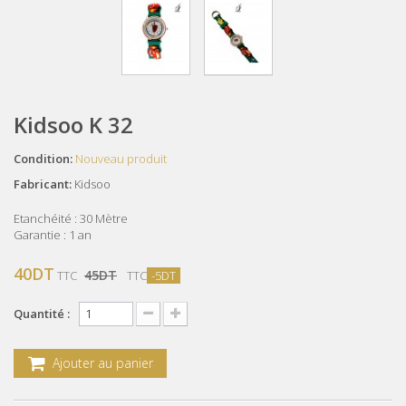
Kidsoo K 32
Condition:
Nouveau produit
Fabricant:
Kidsoo
Etanchéité : 30 Mètre
Garantie : 1 an
40DT
45DT
TTC
TTC
-5DT
Quantité :
Ajouter au panier