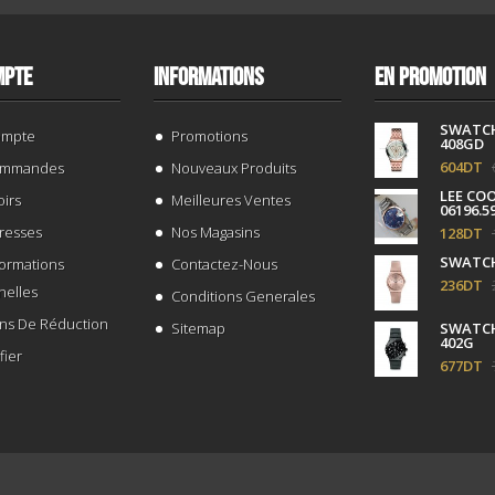
MPTE
INFORMATIONS
EN PROMOTION
SWATC
ompte
Promotions
408GD
604DT
ommandes
Nouveaux Produits
LEE CO
irs
Meilleures Ventes
06196.5
resses
Nos Magasins
128DT
SWATCH
formations
Contactez-Nous
236DT
nelles
Conditions Generales
ns De Réduction
Sitemap
SWATCH
402G
fier
677DT