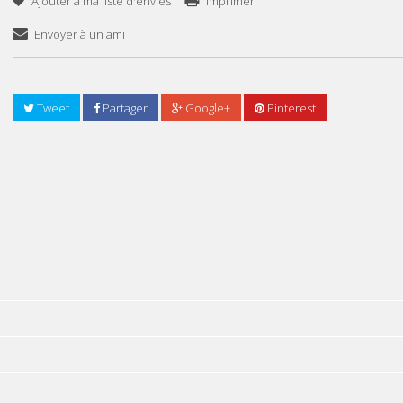
Ajouter à ma liste d'envies
Imprimer
Envoyer à un ami
Tweet
Partager
Google+
Pinterest
Ajouter Au Panier
TISSOT T 9300074
8 553DT
9 503DT