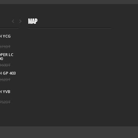
MAP
H YCG
CALVIN KLEIN
CK25200170
671DT
645DT
806DT
OPER LC
TISSOT T
90
1204171708101
160DT
1 834DT
2 038DT
 GP 403
262DT
 YVB
752DT