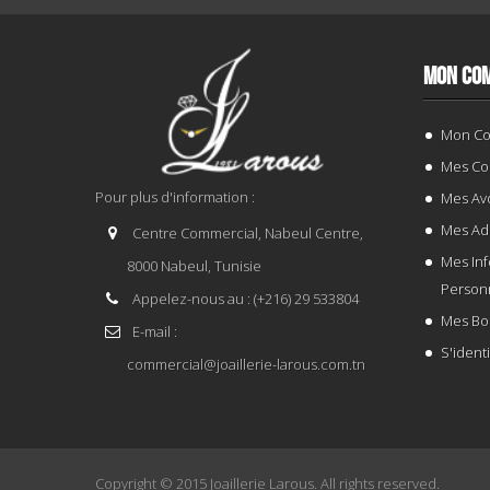
MON CO
Mon C
Mes C
Pour plus d'information :
Mes Avo
Mes Ad
Centre Commercial, Nabeul Centre,
Mes In
8000 Nabeul, Tunisie
Person
Appelez-nous au :
(+216) 29 533804
Mes Bo
E-mail :
S'identi
commercial@joaillerie-larous.com.tn
Copyright © 2015
Joaillerie Larous
. All rights reserved.