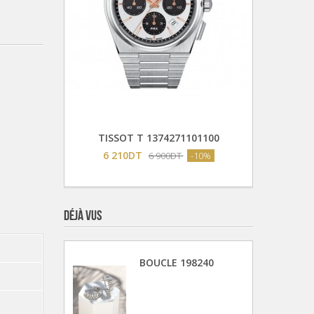
Ajouter Au Panier
103100
TISSOT T 1374271101100
PE
6 210DT
-10%
6 900DT
-10%
DÉJÀ VUS
BOUCLE 198240